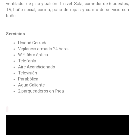
ventilador de piso y balcón. 1 nivel: Sala, comedor de 6 puestos,
TV, baño social, cocina, patio de ropas y cuarto de servicio con
baño.
Servicios
Unidad Cerrada
Vigilancia armada 24 horas
WiFi fibra óptica
Telefonía
Aire Acondicionado
Televisión
Parabólica
Agua Caliente
2 parqueaderos en línea