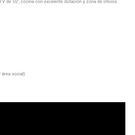
TV de 55”, cocina con excelente dotación y zona de oficios.
 área social)