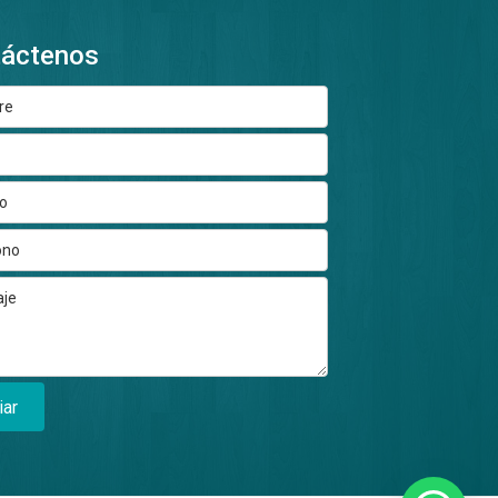
táctenos
iar