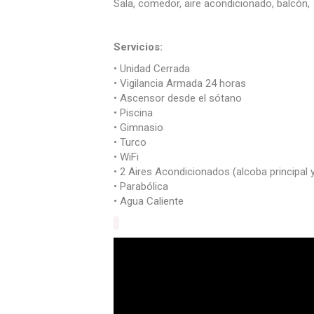
Sala, comedor, aire acondicionado, balcón, 
Servicios:
• Unidad Cerrada
• Vigilancia Armada 24 horas
• Ascensor desde el sótano
• Piscina
• Gimnasio
• Turco
• WiFi
• 2 Aires Acondicionados (alcoba principal y
• Parabólica
• Agua Caliente