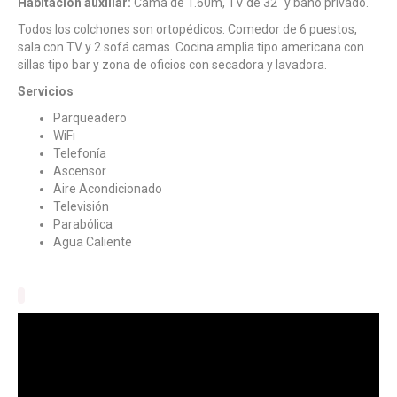
Habitación auxiliar:
Cama de 1.60m, TV de 32″ y baño privado.
Todos los colchones son ortopédicos. Comedor de 6 puestos,
sala con TV y 2 sofá camas. Cocina amplia tipo americana con
sillas tipo bar y zona de oficios con secadora y lavadora.
Servicios
Parqueadero
WiFi
Telefonía
Ascensor
Aire Acondicionado
Televisión
Parabólica
Agua Caliente